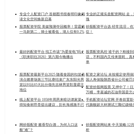
专业个人配资门户 首都图书馆春明印象阅
专业的正规实盘配资网站 走
读文化空间焕新启幕
瑰
股票配资学院 美媒预测夺冠概率！雷霆第
炒股配资平台选 经常流泪，
一马刺第二，骑士被看低，湖人仅有0.2%
症！
最好的配资平台 找工作该“为爱发电”吗？
股票配资风控 谁干的？刚接
《职来职往2026》第六期今晚播出
话，不料国内又传来噩耗，真
单
股票配资最新平台2025 随着奎因的扣篮表
配资之家论坛 未按规定使用
演点燃赛场第三节比赛结束广东东阳光男
国人寿保险陕西省分公司被罚1
篮以91比65大比分领先吉林男篮彰显霸主
配资炒股网股票 又押中了！日产
地位
万桶，李嘉诚的石油帝国是怎
线上配资平台 1958年周恩来暗访谭家菜，
手机配资论坛官网 开卷前置
得知食材昂贵提出建议，彭长海感激不已
代旗舰超大杯测试三颗亿级镜
网炒股配资 酱香型白酒，为何入口这
炒股配资网站来 中天策略:12
般“难”？
析