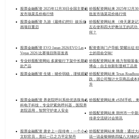
股票金融配资 2025年12月30日全国主要批
炒股配资网站来 2025年12月
发市场菜瓜价格行情
批发市场菜花价格行情
股票金融配资 九游《最终幻想9》娱乐动
炒股配资网站来 《倚天屠龙
画项目重启
左右使和四大护教法王的武功
何？
股票金融配资 EVO Japan 2026/EVO Las
配资查询门户导航 荣耀出征:
Vegas 2026 比赛项目阵容发表
士的宿命交响!
专业炒股配资网站 多家银行下架中长期存
炒股配资网站来 格力智能装备亮
款产品
博会：自主创新彰显精工品质
股票金融配资 生猪：猪价弱稳，谨慎观望
炒股配资网站来 Texas Roadho
跌，因公司预计大宗商品成本
升
股票金融配资 养老院呼叫系统优选珠海名
炒股配资网站来 eSIM手机，
科电子科技，专业IP紧急呼叫器，医院养
老院适用，智慧守护老人安全
炒股配资网站来 朔州市一中
传承交流研讨会简讯
股票金融配资 唐史上一段传奇：一个小小
炒股配资网站来 隋唐：通过
文职官员，竟以一己之力平定契丹
说一说金银铜铁四猛八大锤的