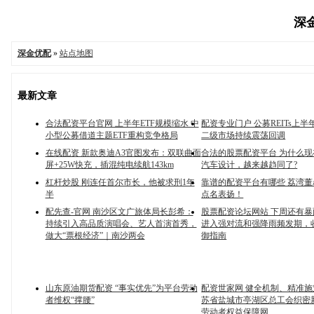
深金
深金优配
»
站点地图
最新文章
合法配资平台官网 上半年ETF规模缩水 中
配资专业门户 公募REITs上
小型公募借道主题ETF重构竞争格局
二级市场持续震荡回调
在线配资 新款奥迪A3官图发布：双联曲面
合法的股票配资平台 为什么
屏+25W快充，插混纯电续航143km
汽车设计，越来越趋同了?
杠杆炒股 刚连任首尔市长，他被求刑1年
靠谱的配资平台有哪些 荔湾
半
点名表扬！
配先查-官网 南沙区文广旅体局长彭希：
股票配资论坛网站 下周还有
持续引入高品质演唱会、艺人首演首秀，
进入强对流和强降雨频发期，
做大“票根经济”｜南沙两会
御指南
山东原油期货配资 “事实优先”为平台劳动
配资世家网 健全机制、精准施策
者维权“撑腰”
苏省盐城市亭湖区总工会织密
劳动者权益保障网