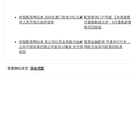
炒股配资网站来 深圳在澳门首发10亿元离
配资查询门户导航 【东海观察】
岸人民币地方政府债券
月通胀数据点评：8月通胀超
胀仍旧较低
炒股配资网站来 美公司以安全风险为由停
股票金融配资 丹麦央行行长
止向中国实体控股公司提供AI服务 外交部
用欧元加深与欧盟的联系
回应
查看网站首页:
深金优配