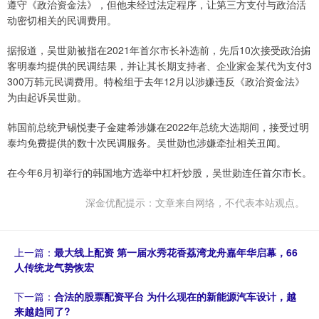
遵守《政治资金法》，但他未经过法定程序，让第三方支付与政治活
动密切相关的民调费用。
据报道，吴世勋被指在2021年首尔市长补选前，先后10次接受政治掮
客明泰均提供的民调结果，并让其长期支持者、企业家金某代为支付3
300万韩元民调费用。特检组于去年12月以涉嫌违反《政治资金法》
为由起诉吴世勋。
韩国前总统尹锡悦妻子金建希涉嫌在2022年总统大选期间，接受过明
泰均免费提供的数十次民调服务。吴世勋也涉嫌牵扯相关丑闻。
在今年6月初举行的韩国地方选举中杠杆炒股，吴世勋连任首尔市长。
深金优配提示：文章来自网络，不代表本站观点。
上一篇：
最大线上配资 第一届水秀花香荔湾龙舟嘉年华启幕，66
人传统龙气势恢宏
下一篇：
合法的股票配资平台 为什么现在的新能源汽车设计，越
来越趋同了?